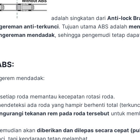
adalah singkatan dari
Anti-lock B
gereman anti-terkunci
. Tujuan utama ABS adalah
men
pengereman mendadak
, sehingga pengemudi tetap dap
ABS:
ngerem mendadak:
setiap roda memantau kecepatan rotasi roda.
mendeteksi ada roda yang hampir berhenti total (terkun
ngurangi tekanan rem pada roda tersebut
untuk memb
 kemudian akan
diberikan dan dilepas secara cepat (pu
ci, tapi kendaraan tetap melambat.