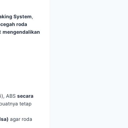
raking System
,
cegah roda
at
mengendalikan
ci), ABS
secara
uatnya tetap
lsa)
agar roda