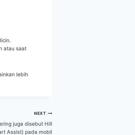
icin.
 atau saat
ainkan lebih
NEXT
sering juga disebut Hill
art Assist) pada mobil