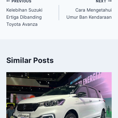
Post
PREVIOUS
NEXT
Kelebihan Suzuki
Cara Mengetahui
navigation
Ertiga Dibanding
Umur Ban Kendaraan
Toyota Avanza
Similar Posts